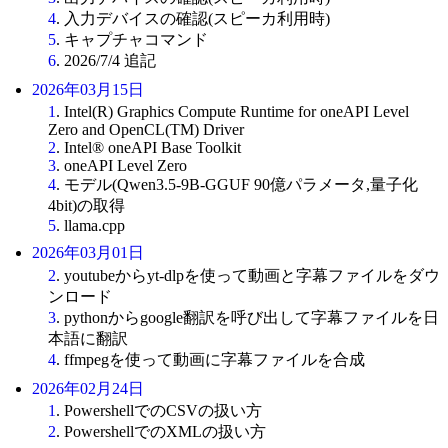
4
. 入力デバイスの確認(スピーカ利用時)
5
. キャプチャコマンド
6
. 2026/7/4 追記
2026年03月15日
1
. Intel(R) Graphics Compute Runtime for oneAPI Level
Zero and OpenCL(TM) Driver
2
. Intel® oneAPI Base Toolkit
3
. oneAPI Level Zero
4
. モデル(Qwen3.5-9B-GGUF 90億パラメータ,量子化
4bit)の取得
5
. llama.cpp
2026年03月01日
2
. youtubeからyt-dlpを使って動画と字幕ファイルをダウ
ンロード
3
. pythonからgoogle翻訳を呼び出して字幕ファイルを日
本語に翻訳
4
. ffmpegを使って動画に字幕ファイルを合成
2026年02月24日
1
. PowershellでのCSVの扱い方
2
. PowershellでのXMLの扱い方