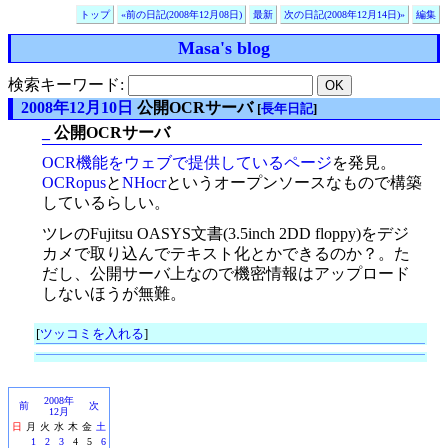
トップ
«前の日記(2008年12月08日)
最新
次の日記(2008年12月14日)»
編集
Masa's blog
検索キーワード:
2008年12月10日
公開OCRサーバ
[
長年日記
]
_
公開OCRサーバ
OCR機能をウェブで提供しているページ
を発見。
OCRopus
と
NHocr
というオープンソースなもので構築
しているらしい。
ツレのFujitsu OASYS文書(3.5inch 2DD floppy)をデジ
カメで取り込んでテキスト化とかできるのか？。た
だし、公開サーバ上なので機密情報はアップロード
しないほうが無難。
[
ツッコミを入れる
]
2008年
前
次
12月
日
月
火
水
木
金
土
1
2
3
4
5
6