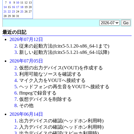
7
8
9
10
11
12
13
14
15
16
17
18
19
20
21
22
23
24
25
26
27
28
29
30
31
最近の日記
2026年07月12日
2
. 従来の起動方法(fcitx5-5.1.20-x86_64-1まで)
3
. 新しい起動方法(fcitx5-5.1.21-x86_64-1以降)
2026年07月05日
2
. 仮想の出力デバイス(VOUT)を作成する
3
. 利用可能なソースを確認する
4
. マイク入力をVOUTへ接続する
5
. ヘッドフォンの再生音をVOUTへ接続する
6
. ffmpegで録音する
7
. 仮想デバイスを削除する
8
. その他
2026年06月14日
1
. 出力デバイスの確認(ヘッドホン利用時)
2
. 入力デバイスの確認(ヘッドホン利用時)
3
. 出力デバイスの確認(スピーカ利用時)