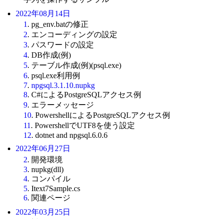
2022年08月14日
1
. pg_env.batの修正
2
. エンコーディングの設定
3
. パスワードの設定
4
. DB作成(例)
5
. テーブル作成(例)(psql.exe)
6
. psql.exe利用例
7
.
npgsql.3.1.10.nupkg
8
. C#によるPostgreSQLアクセス例
9
. エラーメッセージ
10
. PowershellによるPostgreSQLアクセス例
11
. PowershellでUTF8を使う設定
12
. dotnet and npgsql.6.0.6
2022年06月27日
2
. 開発環境
3
. nupkg(dll)
4
. コンパイル
5
. Itext7Sample.cs
6
. 関連ページ
2022年03月25日