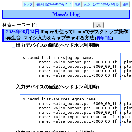
トップ
«前の日記(2026年03月15日)
最新
次の日記(2026年07月05日)»
編集
Masa's blog
検索キーワード:
2026年06月14日
ffmpegを使ってLinuxでデスクトップ操作
+再生音+マイク入力をキャプチャする方法
[
長年日記
]
_
出力デバイスの確認(ヘッドホン利用時)
$ pacmd list-sinks|egrep name:

       name: <alsa_output.pci-0000_00_1f.3-pla
       name: <alsa_output.pci-0000_00_1f.3-pla
       name: <alsa_output.pci-0000_00_1f.3-pla
       name: <alsa_output.pci-0000_00_1f.3-pla
_
入力デバイスの確認(ヘッドホン利用時)
$ pacmd list-sources|egrep name:

       name: <alsa_output.pci-0000_00_1f.3-pla
       name: <alsa_output.pci-0000_00_1f.3-pla
       name: <alsa_output.pci-0000_00_1f.3-pla
       name: <alsa_input.pci-0000_00_1f.3-plat
       name: <alsa_output.pci-0000_00_1f.3-pla