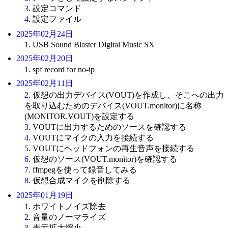
3
. 設定コマンド
4
. 設定ファイル
2025年02月24日
1
. USB Sound Blaster Digital Music SX
2025年02月20日
1
. spf record for no-ip
2025年02月11日
2
. 仮想の出力デバイス(VOUT)を作成し、そこへの出力
を取り込むためのデバイス(VOUT.monitor)に名称
(MONITOR.VOUT)を設定する
3
. VOUTに出力するためのソースを確認する
4
. VOUTにマイクの入力を接続する
5
. VOUTにヘッドフォンの再生音声を接続する
6
. 仮想のソース(VOUT.monitor)を確認する
7
. ffmpegを使って録音してみる
8
. 仮想合成マイクを削除する
2025年01月19日
1
. ホワイトノイズ除去
2
. 音量のノーマライズ
3
. 表示拡大縮小