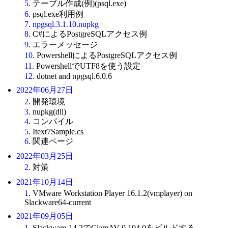
5
. テーブル作成(例)(psql.exe)
6
. psql.exe利用例
7
.
npgsql.3.1.10.nupkg
8
. C#によるPostgreSQLアクセス例
9
. エラーメッセージ
10
. PowershellによるPostgreSQLアクセス例
11
. PowershellでUTF8を使う設定
12
. dotnet and npgsql.6.0.6
2022年06月27日
2
. 開発環境
3
. nupkg(dll)
4
. コンパイル
5
. Itext7Sample.cs
6
. 関連ページ
2022年03月25日
2
. 対策
2021年10月14日
1
. VMware Workstation Player 16.1.2(vmplayer) on
Slackware64-current
2021年09月05日
1
. Slackware-14.2でClamAV-0.104.0をビルドする