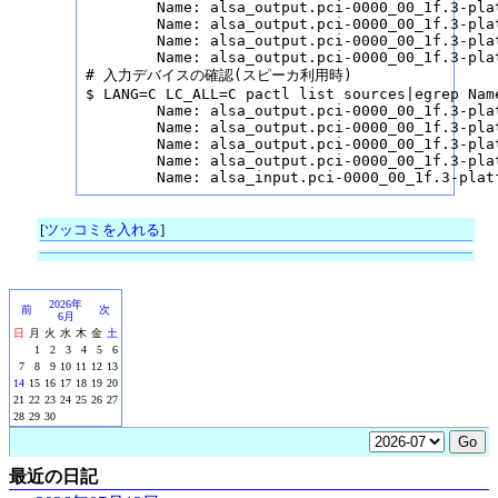
        Name: alsa_output.pci-0000_00_1f.3-pla
        Name: alsa_output.pci-0000_00_1f.3-pla
        Name: alsa_output.pci-0000_00_1f.3-pla
        Name: alsa_output.pci-0000_00_1f.3-pla
# 入力デバイスの確認(スピーカ利用時)

$ LANG=C LC_ALL=C pactl list sources|egrep Name
        Name: alsa_output.pci-0000_00_1f.3-pla
        Name: alsa_output.pci-0000_00_1f.3-pla
        Name: alsa_output.pci-0000_00_1f.3-pla
        Name: alsa_output.pci-0000_00_1f.3-pla
        Name: alsa_input.pci-0000_00_1f.3-plat
[
ツッコミを入れる
]
2026年
前
次
6月
日
月
火
水
木
金
土
1
2
3
4
5
6
7
8
9
10
11
12
13
14
15
16
17
18
19
20
21
22
23
24
25
26
27
28
29
30
最近の日記