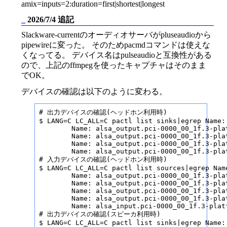
amix=inputs=2:duration=first|shortest|longest
_
2026/7/4 追記
Slackware-currentのオーディオサーバがpluseaudioから
pipewireに変った。 そのためpacmdコマンドは使えな
くなってる。 デバイス名はpulseaudioと互換性がある
ので、上記のffmpegを使ったキャプチャはそのまま
でOK。
デバイスの確認は以下のように変わる。
# 出力デバイスの確認(ヘッドホン利用時)

$ LANG=C LC_ALL=C pactl list sinks|egrep Name:

        Name: alsa_output.pci-0000_00_1f.3-pla
        Name: alsa_output.pci-0000_00_1f.3-pla
        Name: alsa_output.pci-0000_00_1f.3-pla
        Name: alsa_output.pci-0000_00_1f.3-pla
# 入力デバイスの確認(ヘッドホン利用時)

$ LANG=C LC_ALL=C pactl list sources|egrep Name
        Name: alsa_output.pci-0000_00_1f.3-pla
        Name: alsa_output.pci-0000_00_1f.3-pla
        Name: alsa_output.pci-0000_00_1f.3-pla
        Name: alsa_output.pci-0000_00_1f.3-pla
        Name: alsa_input.pci-0000_00_1f.3-plat
# 出力デバイスの確認(スピーカ利用時)

$ LANG=C LC_ALL=C pactl list sinks|egrep Name:
