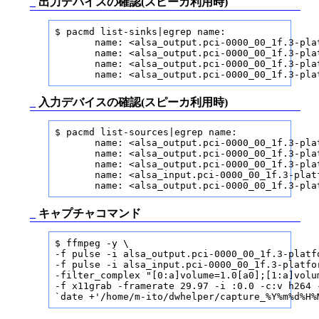
_
出力デバイスの確認(スピーカ利用時)
$ pacmd list-sinks|egrep name:

       name: <alsa_output.pci-0000_00_1f.3-pla
       name: <alsa_output.pci-0000_00_1f.3-pla
       name: <alsa_output.pci-0000_00_1f.3-pla
       name: <alsa_output.pci-0000_00_1f.3-pla
_
入力デバイスの確認(スピーカ利用時)
$ pacmd list-sources|egrep name:

       name: <alsa_output.pci-0000_00_1f.3-pla
       name: <alsa_output.pci-0000_00_1f.3-pla
       name: <alsa_output.pci-0000_00_1f.3-pla
       name: <alsa_input.pci-0000_00_1f.3-plat
       name: <alsa_output.pci-0000_00_1f.3-pla
_
キャプチャコマンド
$ ffmpeg -y \

-f pulse -i alsa_output.pci-0000_00_1f.3-platf
-f pulse -i alsa_input.pci-0000_00_1f.3-platfo
-filter_complex "[0:a]volume=1.0[a0];[1:a]volu
-f x11grab -framerate 29.97 -i :0.0 -c:v h264 
`date +'/home/m-ito/dwhelper/capture_%Y%m%d%H%