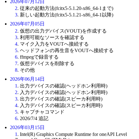
2026年07月12日
2
. 従来の起動方法(fcitx5-5.1.20-x86_64-1まで)
3
. 新しい起動方法(fcitx5-5.1.21-x86_64-1以降)
2026年07月05日
2
. 仮想の出力デバイス(VOUT)を作成する
3
. 利用可能なソースを確認する
4
. マイク入力をVOUTへ接続する
5
. ヘッドフォンの再生音をVOUTへ接続する
6
. ffmpegで録音する
7
. 仮想デバイスを削除する
8
. その他
2026年06月14日
1
. 出力デバイスの確認(ヘッドホン利用時)
2
. 入力デバイスの確認(ヘッドホン利用時)
3
. 出力デバイスの確認(スピーカ利用時)
4
. 入力デバイスの確認(スピーカ利用時)
5
. キャプチャコマンド
6
. 2026/7/4 追記
2026年03月15日
1
. Intel(R) Graphics Compute Runtime for oneAPI Level