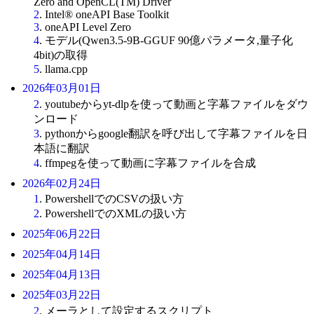
Zero and OpenCL(TM) Driver
2
. Intel® oneAPI Base Toolkit
3
. oneAPI Level Zero
4
. モデル(Qwen3.5-9B-GGUF 90億パラメータ,量子化
4bit)の取得
5
. llama.cpp
2026年03月01日
2
. youtubeからyt-dlpを使って動画と字幕ファイルをダウ
ンロード
3
. pythonからgoogle翻訳を呼び出して字幕ファイルを日
本語に翻訳
4
. ffmpegを使って動画に字幕ファイルを合成
2026年02月24日
1
. PowershellでのCSVの扱い方
2
. PowershellでのXMLの扱い方
2025年06月22日
2025年04月14日
2025年04月13日
2025年03月22日
2
. メーラとして設定するスクリプト