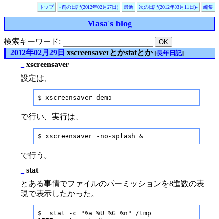
トップ
«前の日記(2012年02月27日)
最新
次の日記(2012年03月11日)»
編集
Masa's blog
検索キーワード:
2012年02月29日
xscreensaverとかstatとか
[
長年日記
]
_
xscreensaver
設定は、
$ xscreensaver-demo
で行い、実行は、
$ xscreensaver -no-splash &
で行う。
_
stat
とある事情でファイルのパーミッションを8進数の表
現で表示したかった。
$  stat -c "%a %U %G %n" /tmp
