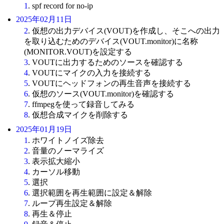
1
. spf record for no-ip
2025年02月11日
2
. 仮想の出力デバイス(VOUT)を作成し、そこへの出力
を取り込むためのデバイス(VOUT.monitor)に名称
(MONITOR.VOUT)を設定する
3
. VOUTに出力するためのソースを確認する
4
. VOUTにマイクの入力を接続する
5
. VOUTにヘッドフォンの再生音声を接続する
6
. 仮想のソース(VOUT.monitor)を確認する
7
. ffmpegを使って録音してみる
8
. 仮想合成マイクを削除する
2025年01月19日
1
. ホワイトノイズ除去
2
. 音量のノーマライズ
3
. 表示拡大縮小
4
. カーソル移動
5
. 選択
6
. 選択範囲を再生範囲に設定＆解除
7
. ループ再生設定＆解除
8
. 再生＆停止