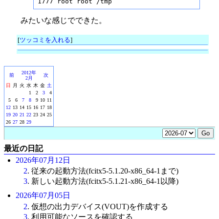
1777 root root /tmp
みたいな感じでできた。
[
ツッコミを入れる
]
2012年
前
次
2月
日
月
火
水
木
金
土
1
2
3
4
5
6
7
8
9
10
11
12
13
14
15
16
17
18
19
20
21
22
23
24
25
26
27
28
29
最近の日記
2026年07月12日
2
. 従来の起動方法(fcitx5-5.1.20-x86_64-1まで)
3
. 新しい起動方法(fcitx5-5.1.21-x86_64-1以降)
2026年07月05日
2
. 仮想の出力デバイス(VOUT)を作成する
3
. 利用可能なソースを確認する