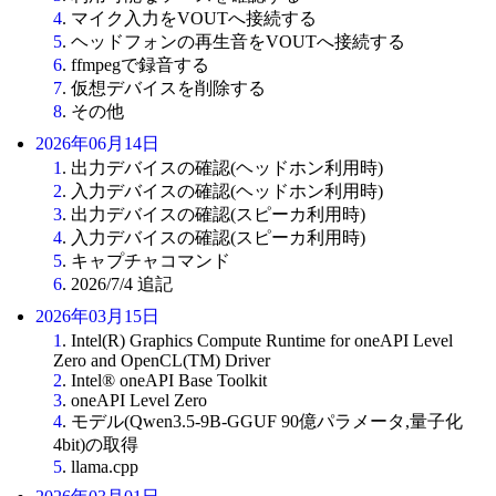
4
. マイク入力をVOUTへ接続する
5
. ヘッドフォンの再生音をVOUTへ接続する
6
. ffmpegで録音する
7
. 仮想デバイスを削除する
8
. その他
2026年06月14日
1
. 出力デバイスの確認(ヘッドホン利用時)
2
. 入力デバイスの確認(ヘッドホン利用時)
3
. 出力デバイスの確認(スピーカ利用時)
4
. 入力デバイスの確認(スピーカ利用時)
5
. キャプチャコマンド
6
. 2026/7/4 追記
2026年03月15日
1
. Intel(R) Graphics Compute Runtime for oneAPI Level
Zero and OpenCL(TM) Driver
2
. Intel® oneAPI Base Toolkit
3
. oneAPI Level Zero
4
. モデル(Qwen3.5-9B-GGUF 90億パラメータ,量子化
4bit)の取得
5
. llama.cpp