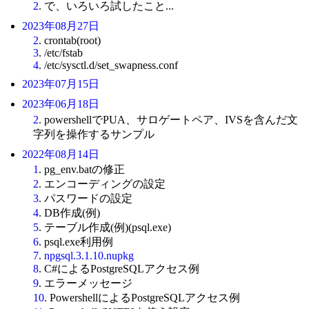
2
. で、いろいろ試したこと...
2023年08月27日
2
. crontab(root)
3
. /etc/fstab
4
. /etc/sysctl.d/set_swapness.conf
2023年07月15日
2023年06月18日
2
. powershellでPUA、サロゲートペア、IVSを含んだ文
字列を操作するサンプル
2022年08月14日
1
. pg_env.batの修正
2
. エンコーディングの設定
3
. パスワードの設定
4
. DB作成(例)
5
. テーブル作成(例)(psql.exe)
6
. psql.exe利用例
7
.
npgsql.3.1.10.nupkg
8
. C#によるPostgreSQLアクセス例
9
. エラーメッセージ
10
. PowershellによるPostgreSQLアクセス例