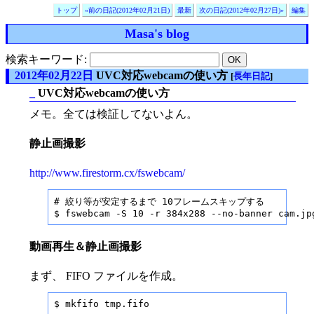
トップ
«前の日記(2012年02月21日)
最新
次の日記(2012年02月27日)»
編集
Masa's blog
検索キーワード:
2012年02月22日
UVC対応webcamの使い方
[
長年日記
]
_
UVC対応webcamの使い方
メモ。全ては検証してないよん。
静止画撮影
http://www.firestorm.cx/fswebcam/
# 絞り等が安定するまで 10フレームスキップする

$ fswebcam -S 10 -r 384x288 --no-banner cam.jp
動画再生＆静止画撮影
まず、 FIFO ファイルを作成。
$ mkfifo tmp.fifo