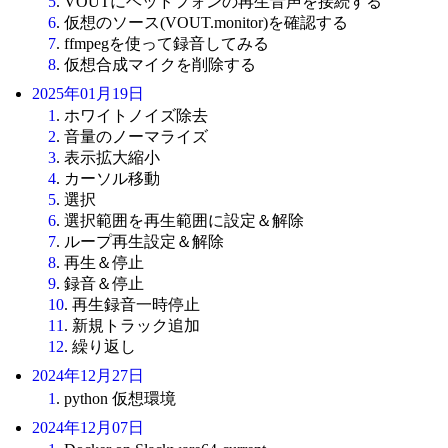
5
. VOUTにヘッドフォンの再生音声を接続する
6
. 仮想のソース(VOUT.monitor)を確認する
7
. ffmpegを使って録音してみる
8
. 仮想合成マイクを削除する
2025年01月19日
1
. ホワイトノイズ除去
2
. 音量のノーマライズ
3
. 表示拡大縮小
4
. カーソル移動
5
. 選択
6
. 選択範囲を再生範囲に設定＆解除
7
. ループ再生設定＆解除
8
. 再生＆停止
9
. 録音＆停止
10
. 再生録音一時停止
11
. 新規トラック追加
12
. 繰り返し
2024年12月27日
1
. python 仮想環境
2024年12月07日