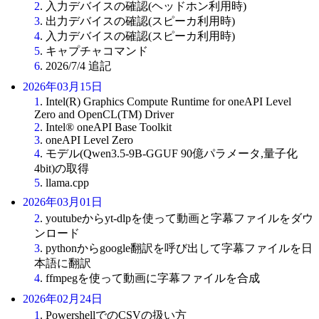
2
. 入力デバイスの確認(ヘッドホン利用時)
3
. 出力デバイスの確認(スピーカ利用時)
4
. 入力デバイスの確認(スピーカ利用時)
5
. キャプチャコマンド
6
. 2026/7/4 追記
2026年03月15日
1
. Intel(R) Graphics Compute Runtime for oneAPI Level
Zero and OpenCL(TM) Driver
2
. Intel® oneAPI Base Toolkit
3
. oneAPI Level Zero
4
. モデル(Qwen3.5-9B-GGUF 90億パラメータ,量子化
4bit)の取得
5
. llama.cpp
2026年03月01日
2
. youtubeからyt-dlpを使って動画と字幕ファイルをダウ
ンロード
3
. pythonからgoogle翻訳を呼び出して字幕ファイルを日
本語に翻訳
4
. ffmpegを使って動画に字幕ファイルを合成
2026年02月24日
1
. PowershellでのCSVの扱い方