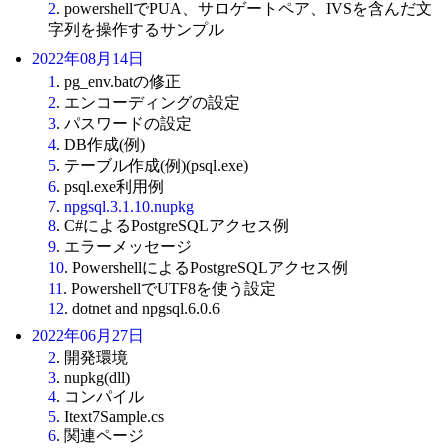
2
. powershellでPUA、サロゲートペア、IVSを含んだ文
字列を操作するサンプル
2022年08月14日
1
. pg_env.batの修正
2
. エンコーディングの設定
3
. パスワードの設定
4
. DB作成(例)
5
. テーブル作成(例)(psql.exe)
6
. psql.exe利用例
7
.
npgsql.3.1.10.nupkg
8
. C#によるPostgreSQLアクセス例
9
. エラーメッセージ
10
. PowershellによるPostgreSQLアクセス例
11
. PowershellでUTF8を使う設定
12
. dotnet and npgsql.6.0.6
2022年06月27日
2
. 開発環境
3
. nupkg(dll)
4
. コンパイル
5
. Itext7Sample.cs
6
. 関連ページ