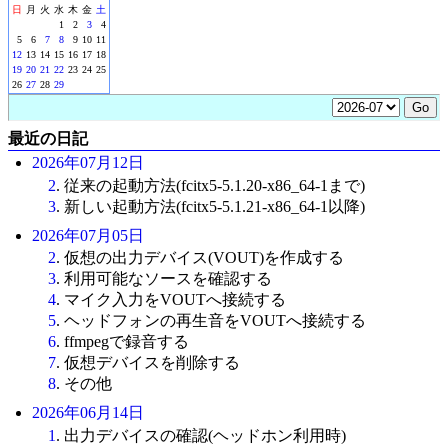
日
月
火
水
木
金
土
1
2
3
4
5
6
7
8
9
10
11
12
13
14
15
16
17
18
19
20
21
22
23
24
25
26
27
28
29
最近の日記
2026年07月12日
2
. 従来の起動方法(fcitx5-5.1.20-x86_64-1まで)
3
. 新しい起動方法(fcitx5-5.1.21-x86_64-1以降)
2026年07月05日
2
. 仮想の出力デバイス(VOUT)を作成する
3
. 利用可能なソースを確認する
4
. マイク入力をVOUTへ接続する
5
. ヘッドフォンの再生音をVOUTへ接続する
6
. ffmpegで録音する
7
. 仮想デバイスを削除する
8
. その他
2026年06月14日
1
. 出力デバイスの確認(ヘッドホン利用時)