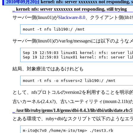
2010年09月20日
kernel: nfs: server xxxxxxxx not responding, st
_
kernel: nfs: server xxxxxxxx not responding, still trying
サーバー側(linux01)が
Slackware-8.0
、クライアント側(lib19
mount -t nfs lib190:/ /mnt
サーバー側(linux01)の/var/log/messagesには
Sep 19 12:59:03 linux01 kernel: nfs: server li
Sep 19 12:59:03 linux01 kernel: nfs: server li
結局、対象療法ではあるけれども
mount -t nfs -o nfsvers=2 lib190:/ /mnt
として、nfsプロトコルのversion2を利用することを
古いカーネル(2.4.x?)、古いユーティリティ(mount-2.
_
/usr/lib/ruby/gems/1.8/gems/dbi-0.4.3/lib/dbi/utils/date.
とある環境で、ruby+dbiなスクリプトで以下のような
m-ito@c7x0 /home/m-ito/tmp> ./test3.rb
