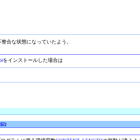
の不整合な状態になっていたよう。
bi
をインストールした場合は
。
日記
]