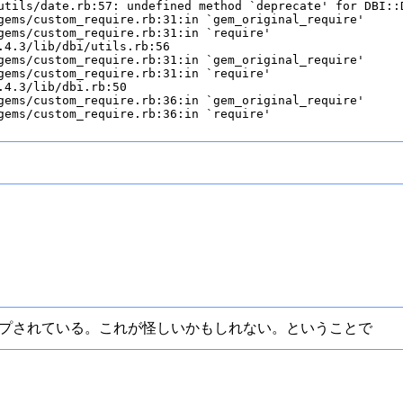
utils/date.rb:57: undefined method `deprecate' for DBI::D
gems/custom_require.rb:31:in `gem_original_require'

gems/custom_require.rb:31:in `require'

4.3/lib/dbi/utils.rb:56

gems/custom_require.rb:31:in `gem_original_require'

gems/custom_require.rb:31:in `require'

4.3/lib/dbi.rb:50

gems/custom_require.rb:36:in `gem_original_require'

gems/custom_require.rb:36:in `require'

ージョンアップされている。これが怪しいかもしれない。ということで