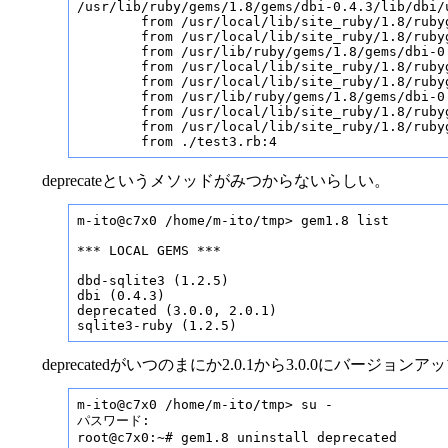
/usr/lib/ruby/gems/1.8/gems/dbi-0.4.3/lib/dbi/
        from /usr/local/lib/site_ruby/1.8/ruby
        from /usr/local/lib/site_ruby/1.8/ruby
        from /usr/lib/ruby/gems/1.8/gems/dbi-0.
        from /usr/local/lib/site_ruby/1.8/ruby
        from /usr/local/lib/site_ruby/1.8/ruby
        from /usr/lib/ruby/gems/1.8/gems/dbi-0.
        from /usr/local/lib/site_ruby/1.8/ruby
        from /usr/local/lib/site_ruby/1.8/ruby
        from ./test3.rb:4
deprecateというメソッドがみつからないらしい。
m-ito@c7x0 /home/m-ito/tmp> gem1.8 list

*** LOCAL GEMS ***

dbd-sqlite3 (1.2.5)

dbi (0.4.3)

deprecated (3.0.0, 2.0.1)

sqlite3-ruby (1.2.5)
deprecatedがいつのまにか2.0.1から3.0.0にバ
m-ito@c7x0 /home/m-ito/tmp> su -

パスワード:

root@c7x0:~# gem1.8 uninstall deprecated
