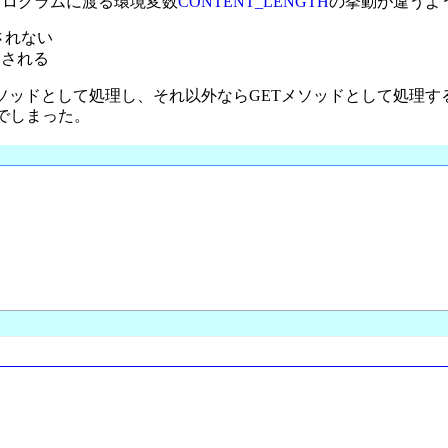
プログラムに渡る環境変数
CONTENT_LENGTH
の挙動が違うよ
されない
定される
ソッドとして処理し、それ以外ならGETメソッドとして処理する
でしまった。