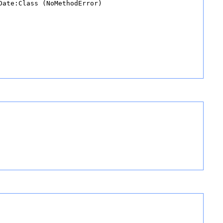
ate:Class (NoMethodError)
