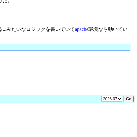
うだ。
...みたいなロジックを書いていて
apache
環境なら動いてい