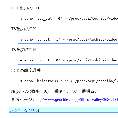
LCD出力のOFF
# echo 'lcd_out : 0' > /proc/acpi/toshiba/vide
TV出力のON
# echo 'tv_out : 1' > /proc/acpi/toshiba/video
TV出力のOFF
# echo 'tv_out : 0' > /proc/acpi/toshiba/video
LCDの輝度調整
# echo 'brightness : N' > /proc/acpi/toshiba/l
Nは0〜7の数字。0が一番暗く、7が一番明るい。
参考ページ :
http://www.geocities.co.jp/SiliconValley/3680/L
[
ツッコミを入れる
]