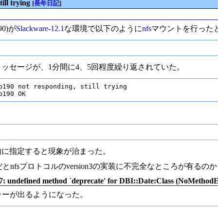
ill trying
[
長年日記
]
0)が
Slackware-12.1
な環境で以下のように
nfs
マウントを行った
以下のようなメッセージが、1分間に4、5回程度繰り返されていた。
b190 not responding, still trying

b190 OK
明示的に指定すると現象が治まった。
11b)だとnfsプロトコルのversion3の実装に不完全なところが有
rb:57: undefined method `deprecate' for DBI::Date:Class (NoMethod
エラーが出るようになった。