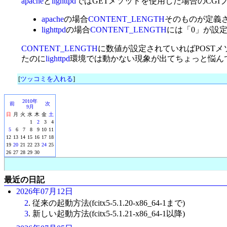
apache
と
lighttpd
ではGETメソッドを使用した場合のCGI
apache
の場合
CONTENT_LENGTH
そのものが定義
lighttpd
の場合
CONTENT_LENGTH
には「0」が設
CONTENT_LENGTH
に数値が設定されていればPOSTメ
たのに
lighttpd
環境では動かない現象が出てちょっと悩ん
[
ツッコミを入れる
]
2010年
前
次
9月
日
月
火
水
木
金
土
1
2
3
4
5
6
7
8
9
10
11
12
13
14
15
16
17
18
19
20
21
22
23
24
25
26
27
28
29
30
最近の日記
2026年07月12日
2
. 従来の起動方法(fcitx5-5.1.20-x86_64-1まで)
3
. 新しい起動方法(fcitx5-5.1.21-x86_64-1以降)