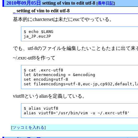
2010年09月05日
setting of vim to edit utf-8
[
長年日記
]
_
setting of vim to edit utf-8
基本的にcharctersetは未だにeucでやっている。
$ echo $LANG

ja_JP.eucJP
でも、utf-8のファイルを編集したいこともたまに出て
~/.exrc-utf8を作って
$ cat .exrc-utf8

let &termencoding = &encoding

set encoding=utf-8

set fileencodings=utf-8,euc-jp,cp932,default,l
viutf8というaliasを定義している。
$ alias viutf8

alias viutf8='/usr/bin/vim -u ~/.exrc-utf8'
[
ツッコミを入れる
]