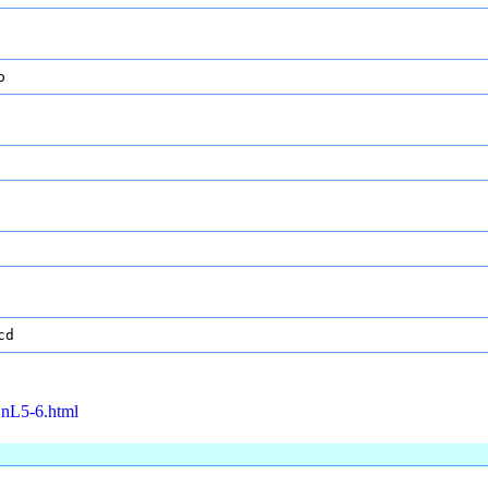
o
cd
OnL5-6.html