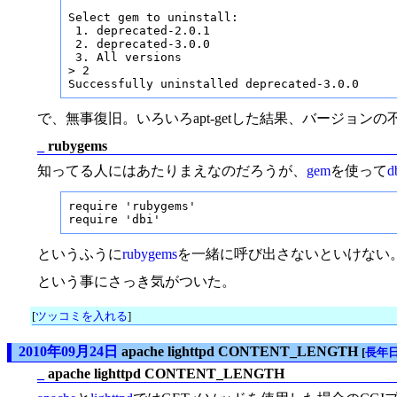
Select gem to uninstall:

 1. deprecated-2.0.1

 2. deprecated-3.0.0

 3. All versions

> 2

Successfully uninstalled deprecated-3.0.0
で、無事復旧。いろいろapt-getした結果、バージョン
_
rubygems
知ってる人にはあたりまえなのだろうが、
gem
を使って
d
require 'rubygems'

require 'dbi'
というふうに
rubygems
を一緒に呼び出さないといけない
という事にさっき気がついた。
[
ツッコミを入れる
]
2010年09月24日
apache lighttpd CONTENT_LENGTH
[
長年
_
apache lighttpd CONTENT_LENGTH