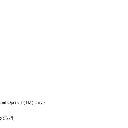
o and OpenCL(TM) Driver
t)の取得