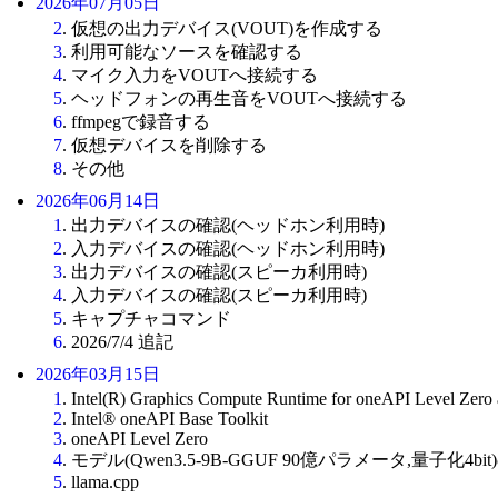
2026年07月05日
2
. 仮想の出力デバイス(VOUT)を作成する
3
. 利用可能なソースを確認する
4
. マイク入力をVOUTへ接続する
5
. ヘッドフォンの再生音をVOUTへ接続する
6
. ffmpegで録音する
7
. 仮想デバイスを削除する
8
. その他
2026年06月14日
1
. 出力デバイスの確認(ヘッドホン利用時)
2
. 入力デバイスの確認(ヘッドホン利用時)
3
. 出力デバイスの確認(スピーカ利用時)
4
. 入力デバイスの確認(スピーカ利用時)
5
. キャプチャコマンド
6
. 2026/7/4 追記
2026年03月15日
1
. Intel(R) Graphics Compute Runtime for oneAPI Level Zer
2
. Intel® oneAPI Base Toolkit
3
. oneAPI Level Zero
4
. モデル(Qwen3.5-9B-GGUF 90億パラメータ,量子化4bi
5
. llama.cpp