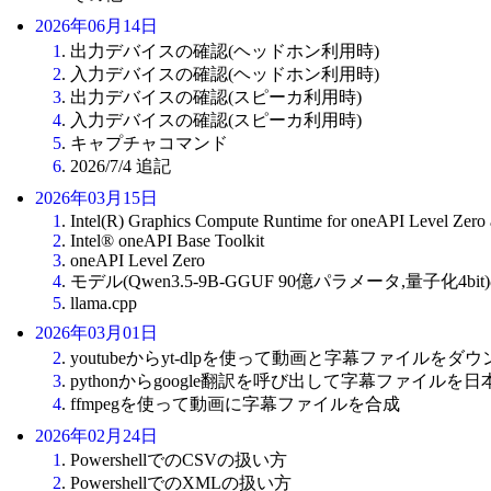
2026年06月14日
1
. 出力デバイスの確認(ヘッドホン利用時)
2
. 入力デバイスの確認(ヘッドホン利用時)
3
. 出力デバイスの確認(スピーカ利用時)
4
. 入力デバイスの確認(スピーカ利用時)
5
. キャプチャコマンド
6
. 2026/7/4 追記
2026年03月15日
1
. Intel(R) Graphics Compute Runtime for oneAPI Level Zer
2
. Intel® oneAPI Base Toolkit
3
. oneAPI Level Zero
4
. モデル(Qwen3.5-9B-GGUF 90億パラメータ,量子化4bi
5
. llama.cpp
2026年03月01日
2
. youtubeからyt-dlpを使って動画と字幕ファイルをダ
3
. pythonからgoogle翻訳を呼び出して字幕ファイルを
4
. ffmpegを使って動画に字幕ファイルを合成
2026年02月24日
1
. PowershellでのCSVの扱い方
2
. PowershellでのXMLの扱い方