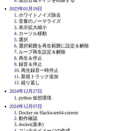
8
. 仮想合成マイクを削除する
2025年01月19日
1
. ホワイトノイズ除去
2
. 音量のノーマライズ
3
. 表示拡大縮小
4
. カーソル移動
5
. 選択
6
. 選択範囲を再生範囲に設定＆解除
7
. ループ再生設定＆解除
8
. 再生＆停止
9
. 録音＆停止
10
. 再生録音一時停止
11
. 新規トラック追加
12
. 繰り返し
2024年12月27日
1
. python 仮想環境
2024年12月07日
1
. Docker on Slackware64-current
2
. 動作確認
3
. docker(基本)
4
. コンテナイメージの作成