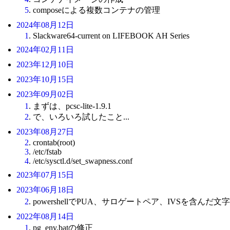
5
. composeによる複数コンテナの管理
2024年08月12日
1
. Slackware64-current on LIFEBOOK AH Series
2024年02月11日
2023年12月10日
2023年10月15日
2023年09月02日
1
. まずは、pcsc-lite-1.9.1
2
. で、いろいろ試したこと...
2023年08月27日
2
. crontab(root)
3
. /etc/fstab
4
. /etc/sysctl.d/set_swapness.conf
2023年07月15日
2023年06月18日
2
. powershellでPUA、サロゲートペア、IVSを含ん
2022年08月14日
1
. pg_env.batの修正