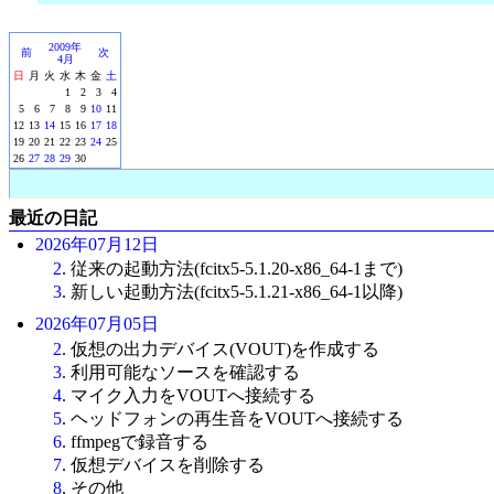
2009年
前
次
4月
日
月
火
水
木
金
土
1
2
3
4
5
6
7
8
9
10
11
12
13
14
15
16
17
18
19
20
21
22
23
24
25
26
27
28
29
30
最近の日記
2026年07月12日
2
. 従来の起動方法(fcitx5-5.1.20-x86_64-1まで)
3
. 新しい起動方法(fcitx5-5.1.21-x86_64-1以降)
2026年07月05日
2
. 仮想の出力デバイス(VOUT)を作成する
3
. 利用可能なソースを確認する
4
. マイク入力をVOUTへ接続する
5
. ヘッドフォンの再生音をVOUTへ接続する
6
. ffmpegで録音する
7
. 仮想デバイスを削除する
8
. その他