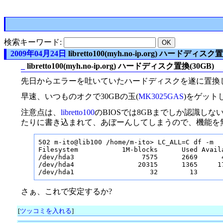
検索キーワード:
2009年04月24日
libretto100(myh.no-ip.org) ハードディスク
_
libretto100(myh.no-ip.org) ハードディスク置換(30GB)
先日からエラーを吐いていたハードディスクを遂に置換した。
早速、いつものオクで30GBの玉(
MK3025GAS
)をゲット
注意点は、
libretto100
のBIOSでは8GBまでしか認識し
たりに書き込まれて、あぼーんしてしまうので、機能を無効
502 m-ito@lib100 /home/m-ito> LC_ALL=C df -m

Filesystem           1M-blocks      Used Availa
/dev/hda3                 7575      2669      4
/dev/hda4                20315      1365     17
/dev/hda1                   32        13      
さぁ、これで安定するか?
[
ツッコミを入れる
]