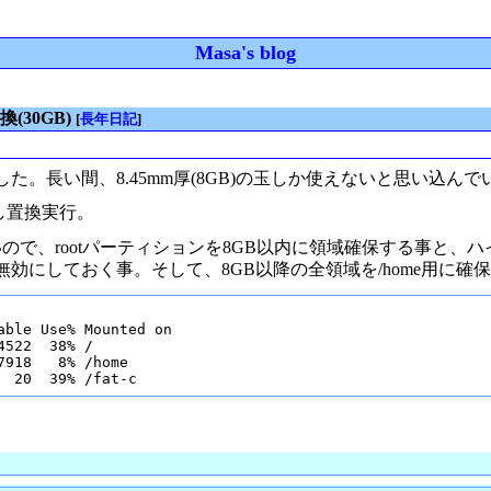
Masa's blog
置換(30GB)
[
長年日記
]
長い間、8.45mm厚(8GB)の玉しか使えないと思い込んでい
し置換実行。
ないので、rootパーティションを8GB以内に領域確保する事と
にしておく事。そして、8GB以降の全領域を/home用に確
ble Use% Mounted on

522  38% /

918   8% /home

  20  39% /fat-c