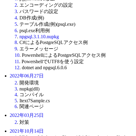
2
. エンコーディングの設定
3
. パスワードの設定
4
. DB作成(例)
5
. テーブル作成(例)(psql.exe)
6
. psql.exe利用例
7
.
npgsql.3.1.10.nupkg
8
. C#によるPostgreSQLアクセス例
9
. エラーメッセージ
10
. PowershellによるPostgreSQLアクセス例
11
. PowershellでUTF8を使う設定
12
. dotnet and npgsql.6.0.6
2022年06月27日
2
. 開発環境
3
. nupkg(dll)
4
. コンパイル
5
. Itext7Sample.cs
6
. 関連ページ
2022年03月25日
2
. 対策
2021年10月14日