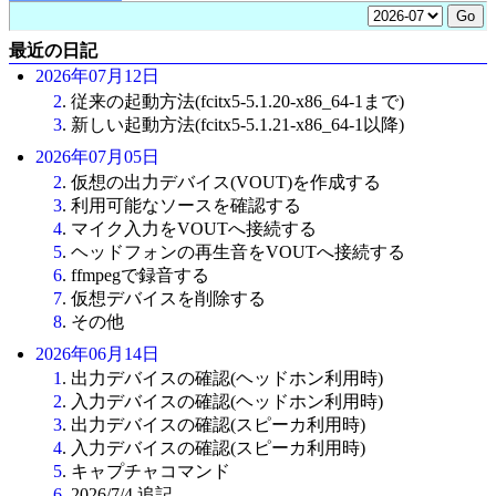
最近の日記
2026年07月12日
2
. 従来の起動方法(fcitx5-5.1.20-x86_64-1まで)
3
. 新しい起動方法(fcitx5-5.1.21-x86_64-1以降)
2026年07月05日
2
. 仮想の出力デバイス(VOUT)を作成する
3
. 利用可能なソースを確認する
4
. マイク入力をVOUTへ接続する
5
. ヘッドフォンの再生音をVOUTへ接続する
6
. ffmpegで録音する
7
. 仮想デバイスを削除する
8
. その他
2026年06月14日
1
. 出力デバイスの確認(ヘッドホン利用時)
2
. 入力デバイスの確認(ヘッドホン利用時)
3
. 出力デバイスの確認(スピーカ利用時)
4
. 入力デバイスの確認(スピーカ利用時)
5
. キャプチャコマンド
6
. 2026/7/4 追記