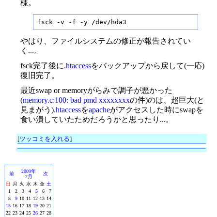
様。
fsck -v -f -y /dev/hda3
やはり、ファイルシステムの修正が報告されてい
く...。
fsck完了後に
.htaccess
をバックアップから戻して(一応)
復旧完了。
最近swap or memoryがらみで調子が悪かった
(
memory.c:100: bad pmd xxxxxxxx
の件)のは、超巨大(と
見まがう)
.htaccess
を
apache
がアクセスした時にswapを
食い潰していたためだろうかと思ったり...。
[
ツッコミを入れる
]
2009年
前
次
2月
日
月
火
水
木
金
土
1
2
3
4
5
6
7
8
9
10
11
12
13
14
15
16
17
18
19
20
21
22
23
24
25
26
27
28