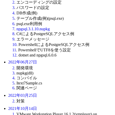
2
. エンコーディングの設定
3
. パスワードの設定
4
. DB作成(例)
5
. テーブル作成(例)(psql.exe)
6
. psql.exe利用例
7
.
npgsql.3.1.10.nupkg
8
. C#によるPostgreSQLアクセス例
9
. エラーメッセージ
10
. PowershellによるPostgreSQLアクセス例
11
. PowershellでUTF8を使う設定
12
. dotnet and npgsql.6.0.6
2022年06月27日
2
. 開発環境
3
. nupkg(dll)
4
. コンパイル
5
. Itext7Sample.cs
6
. 関連ページ
2022年03月25日
2
. 対策
2021年10月14日
1
. VMware Workstation Player 16.1.2(vmplayer) on