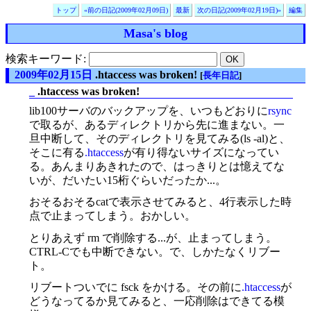
トップ
«前の日記(2009年02月09日)
最新
次の日記(2009年02月19日)»
編集
Masa's blog
検索キーワード:
2009年02月15日
.htaccess was broken!
[
長年日記
]
_
.htaccess was broken!
lib100サーバのバックアップを、いつもどおりに
rsync
で取るが、あるディレクトリから先に進まない。一
旦中断して、そのディレクトリを見てみる(ls -al)と、
そこに有る
.htaccess
が有り得ないサイズになってい
る。あんまりあきれたので、はっきりとは憶えてな
いが、だいたい15桁ぐらいだったか...。
おそるおそるcatで表示させてみると、4行表示した時
点で止まってしまう。おかしい。
とりあえず rm で削除する...が、止まってしまう。
CTRL-Cでも中断できない。で、しかたなくリブー
ト。
リブートついでに fsck をかける。その前に
.htaccess
が
どうなってるか見てみると、一応削除はできてる模