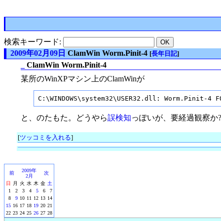
検索キーワード:
2009年02月09日
ClamWin Worm.Pinit-4
[
長年日記
]
_
ClamWin Worm.Pinit-4
某所のWinXPマシン上のClamWinが
C:\WINDOWS\system32\USER32.dll: Worm.Pinit-4 F
と、のたもた。どうやら
誤検知
っぽいが、要経過観察か
[
ツッコミを入れる
]
2009年
前
次
2月
日
月
火
水
木
金
土
1
2
3
4
5
6
7
8
9
10
11
12
13
14
15
16
17
18
19
20
21
22
23
24
25
26
27
28