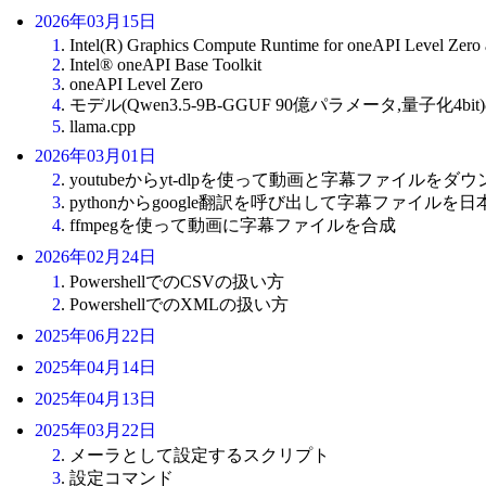
2026年03月15日
1
. Intel(R) Graphics Compute Runtime for oneAPI Level Zer
2
. Intel® oneAPI Base Toolkit
3
. oneAPI Level Zero
4
. モデル(Qwen3.5-9B-GGUF 90億パラメータ,量子化4bi
5
. llama.cpp
2026年03月01日
2
. youtubeからyt-dlpを使って動画と字幕ファイルをダ
3
. pythonからgoogle翻訳を呼び出して字幕ファイルを
4
. ffmpegを使って動画に字幕ファイルを合成
2026年02月24日
1
. PowershellでのCSVの扱い方
2
. PowershellでのXMLの扱い方
2025年06月22日
2025年04月14日
2025年04月13日
2025年03月22日
2
. メーラとして設定するスクリプト
3
. 設定コマンド