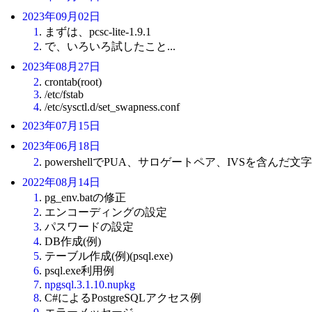
2023年09月02日
1
. まずは、pcsc-lite-1.9.1
2
. で、いろいろ試したこと...
2023年08月27日
2
. crontab(root)
3
. /etc/fstab
4
. /etc/sysctl.d/set_swapness.conf
2023年07月15日
2023年06月18日
2
. powershellでPUA、サロゲートペア、IVSを含ん
2022年08月14日
1
. pg_env.batの修正
2
. エンコーディングの設定
3
. パスワードの設定
4
. DB作成(例)
5
. テーブル作成(例)(psql.exe)
6
. psql.exe利用例
7
.
npgsql.3.1.10.nupkg
8
. C#によるPostgreSQLアクセス例