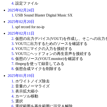
4
. 設定ファイル
2025年02月24日
1
. USB Sound Blaster Digital Music SX
2025年02月20日
1
. spf record for no-ip
2025年02月11日
2
. 仮想の出力デバイス(VOUT)を作成し、そこへの出力を取り
3
. VOUTに出力するためのソースを確認する
4
. VOUTにマイクの入力を接続する
5
. VOUTにヘッドフォンの再生音声を接続する
6
. 仮想のソース(VOUT.monitor)を確認する
7
. ffmpegを使って録音してみる
8
. 仮想合成マイクを削除する
2025年01月19日
1
. ホワイトノイズ除去
2
. 音量のノーマライズ
3
. 表示拡大縮小
4
. カーソル移動
5
. 選択
6
. 選択範囲を再生範囲に設定＆解除