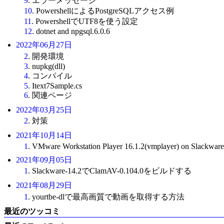
9
. エラーメッセージ
10
. PowershellによるPostgreSQLアクセス例
11
. PowershellでUTF8を使う設定
12
. dotnet and npgsql.6.0.6
2022年06月27日
2
. 開発環境
3
. nupkg(dll)
4
. コンパイル
5
. Itext7Sample.cs
6
. 関連ページ
2022年03月25日
2
. 対策
2021年10月14日
1
. VMware Workstation Player 16.1.2(vmplayer) on Slackware
2021年09月05日
1
. Slackware-14.2でClamAV-0.104.0をビルドする
2021年08月29日
1
. yourtbe-dlで最高画質で動画を取得する方法
最近のツッコミ