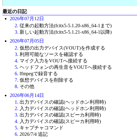
最近の日記
2026年07月12日
2
. 従来の起動方法(fcitx5-5.1.20-x86_64-1まで)
3
. 新しい起動方法(fcitx5-5.1.21-x86_64-1以降)
2026年07月05日
2
. 仮想の出力デバイス(VOUT)を作成する
3
. 利用可能なソースを確認する
4
. マイク入力をVOUTへ接続する
5
. ヘッドフォンの再生音をVOUTへ接続する
6
. ffmpegで録音する
7
. 仮想デバイスを削除する
8
. その他
2026年06月14日
1
. 出力デバイスの確認(ヘッドホン利用時)
2
. 入力デバイスの確認(ヘッドホン利用時)
3
. 出力デバイスの確認(スピーカ利用時)
4
. 入力デバイスの確認(スピーカ利用時)
5
. キャプチャコマンド
6
. 2026/7/4 追記