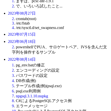
1
. まずは、pcsc-lite-1.9.1
2
. で、いろいろ試したこと...
2023年08月27日
2
. crontab(root)
3
. /etc/fstab
4
. /etc/sysctl.d/set_swapness.conf
2023年07月15日
2023年06月18日
2
. powershellでPUA、サロゲートペア、IVSを含んだ文
字列を操作するサンプル
2022年08月14日
1
. pg_env.batの修正
2
. エンコーディングの設定
3
. パスワードの設定
4
. DB作成(例)
5
. テーブル作成(例)(psql.exe)
6
. psql.exe利用例
7
.
npgsql.3.1.10.nupkg
8
. C#によるPostgreSQLアクセス例
9
. エラーメッセージ