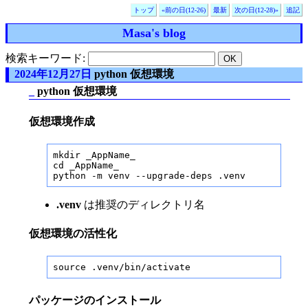
トップ
«前の日(12-26)
最新
次の日(12-28)»
追記
Masa's blog
検索キーワード:
2024年12月27日
python 仮想環境
_
python 仮想環境
仮想環境作成
mkdir _AppName_

cd _AppName_

python -m venv --upgrade-deps .venv
.venv
は推奨のディレクトリ名
仮想環境の活性化
source .venv/bin/activate
パッケージのインストール