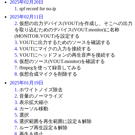
2025年02月20日
1
. spf record for no-ip
2025年02月11日
2
. 仮想の出力デバイス(VOUT)を作成し、そこへの出力
を取り込むためのデバイス(VOUT.monitor)に名称
(MONITOR.VOUT)を設定する
3
. VOUTに出力するためのソースを確認する
4
. VOUTにマイクの入力を接続する
5
. VOUTにヘッドフォンの再生音声を接続する
6
. 仮想のソース(VOUT.monitor)を確認する
7
. ffmpegを使って録音してみる
8
. 仮想合成マイクを削除する
2025年01月19日
1
. ホワイトノイズ除去
2
. 音量のノーマライズ
3
. 表示拡大縮小
4
. カーソル移動
5
. 選択
6
. 選択範囲を再生範囲に設定＆解除
7
. ループ再生設定＆解除
8
. 再生＆停止