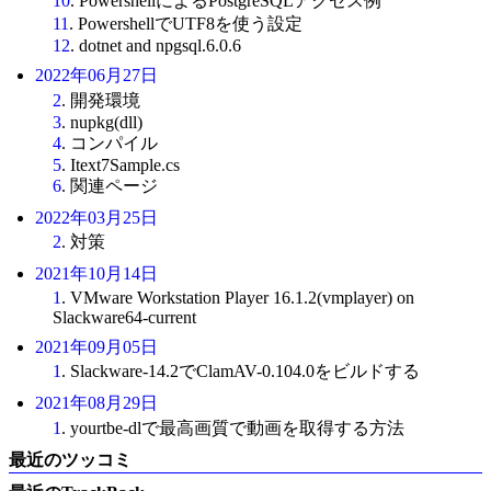
10
. PowershellによるPostgreSQLアクセス例
11
. PowershellでUTF8を使う設定
12
. dotnet and npgsql.6.0.6
2022年06月27日
2
. 開発環境
3
. nupkg(dll)
4
. コンパイル
5
. Itext7Sample.cs
6
. 関連ページ
2022年03月25日
2
. 対策
2021年10月14日
1
. VMware Workstation Player 16.1.2(vmplayer) on
Slackware64-current
2021年09月05日
1
. Slackware-14.2でClamAV-0.104.0をビルドする
2021年08月29日
1
. yourtbe-dlで最高画質で動画を取得する方法
最近のツッコミ