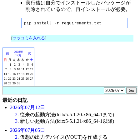
実行後は自分でインストールしたパッケージが
削除されているので、再インストールが必要。
pip install -r requirements.txt
[
ツッコミを入れる
]
2008年
前
次
12月
日
月
火
水
木
金
土
1
2
3
4
5
6
7
8
9
10
11
12
13
14
15
16
17
18
19
20
21
22
23
24
25
26
27
28
29
30
31
最近の日記
2026年07月12日
2
. 従来の起動方法(fcitx5-5.1.20-x86_64-1まで)
3
. 新しい起動方法(fcitx5-5.1.21-x86_64-1以降)
2026年07月05日
2
. 仮想の出力デバイス(VOUT)を作成する