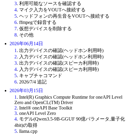
3
. 利用可能なソースを確認する
4
. マイク入力をVOUTへ接続する
5
. ヘッドフォンの再生音をVOUTへ接続する
6
. ffmpegで録音する
7
. 仮想デバイスを削除する
8
. その他
2026年06月14日
1
. 出力デバイスの確認(ヘッドホン利用時)
2
. 入力デバイスの確認(ヘッドホン利用時)
3
. 出力デバイスの確認(スピーカ利用時)
4
. 入力デバイスの確認(スピーカ利用時)
5
. キャプチャコマンド
6
. 2026/7/4 追記
2026年03月15日
1
. Intel(R) Graphics Compute Runtime for oneAPI Level
Zero and OpenCL(TM) Driver
2
. Intel® oneAPI Base Toolkit
3
. oneAPI Level Zero
4
. モデル(Qwen3.5-9B-GGUF 90億パラメータ,量子化
4bit)の取得
5
. llama.cpp