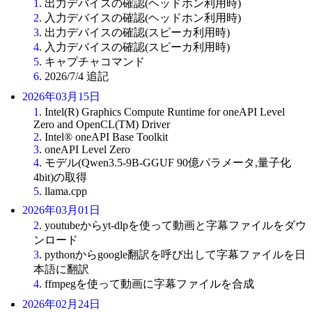
1
. 出力デバイスの確認(ヘッドホン利用時)
2
. 入力デバイスの確認(ヘッドホン利用時)
3
. 出力デバイスの確認(スピーカ利用時)
4
. 入力デバイスの確認(スピーカ利用時)
5
. キャプチャコマンド
6
. 2026/7/4 追記
2026年03月15日
1
. Intel(R) Graphics Compute Runtime for oneAPI Level
Zero and OpenCL(TM) Driver
2
. Intel® oneAPI Base Toolkit
3
. oneAPI Level Zero
4
. モデル(Qwen3.5-9B-GGUF 90億パラメータ,量子化
4bit)の取得
5
. llama.cpp
2026年03月01日
2
. youtubeからyt-dlpを使って動画と字幕ファイルをダウ
ンロード
3
. pythonからgoogle翻訳を呼び出して字幕ファイルを日
本語に翻訳
4
. ffmpegを使って動画に字幕ファイルを合成
2026年02月24日