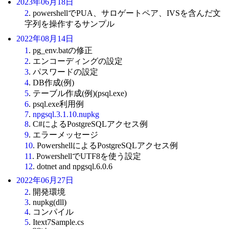
2023年06月18日
2
. powershellでPUA、サロゲートペア、IVSを含んだ文
字列を操作するサンプル
2022年08月14日
1
. pg_env.batの修正
2
. エンコーディングの設定
3
. パスワードの設定
4
. DB作成(例)
5
. テーブル作成(例)(psql.exe)
6
. psql.exe利用例
7
.
npgsql.3.1.10.nupkg
8
. C#によるPostgreSQLアクセス例
9
. エラーメッセージ
10
. PowershellによるPostgreSQLアクセス例
11
. PowershellでUTF8を使う設定
12
. dotnet and npgsql.6.0.6
2022年06月27日
2
. 開発環境
3
. nupkg(dll)
4
. コンパイル
5
. Itext7Sample.cs