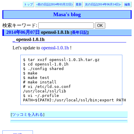
トップ
«前の日記(2014年03月22日)
最新
次の日記(2014年06月14日)»
編集
Masa's blog
検索キーワード:
2014年06月07日
openssl-1.0.1h
[
長年日記
]
_
openssl-1.0.1h
Let's update to
openssl-1.0.1h
!
$ tar xvzf openssl-1.0.1h.tar.gz

$ cd openssl-1.0.1h

$ ./config shared

$ make

$ make test

# make install

# vi /etc/ld.so.conf

/usr/local/ssl/lib

$ vi ~/.profile

PATH=${PATH}:/usr/local/ssl/bin;export PATH
[
ツッコミを入れる
]