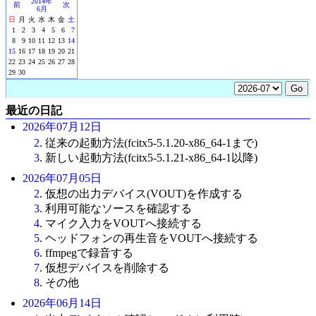
2014年
前
次
6月
日
月
火
水
木
金
土
1
2
3
4
5
6
7
8
9
10
11
12
13
14
15
16
17
18
19
20
21
22
23
24
25
26
27
28
29
30
最近の日記
2026年07月12日
2
. 従来の起動方法(fcitx5-5.1.20-x86_64-1まで)
3
. 新しい起動方法(fcitx5-5.1.21-x86_64-1以降)
2026年07月05日
2
. 仮想の出力デバイス(VOUT)を作成する
3
. 利用可能なソースを確認する
4
. マイク入力をVOUTへ接続する
5
. ヘッドフォンの再生音をVOUTへ接続する
6
. ffmpegで録音する
7
. 仮想デバイスを削除する
8
. その他
2026年06月14日