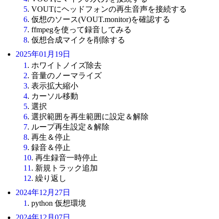
5
. VOUTにヘッドフォンの再生音声を接続する
6
. 仮想のソース(VOUT.monitor)を確認する
7
. ffmpegを使って録音してみる
8
. 仮想合成マイクを削除する
2025年01月19日
1
. ホワイトノイズ除去
2
. 音量のノーマライズ
3
. 表示拡大縮小
4
. カーソル移動
5
. 選択
6
. 選択範囲を再生範囲に設定＆解除
7
. ループ再生設定＆解除
8
. 再生＆停止
9
. 録音＆停止
10
. 再生録音一時停止
11
. 新規トラック追加
12
. 繰り返し
2024年12月27日
1
. python 仮想環境
2024年12月07日