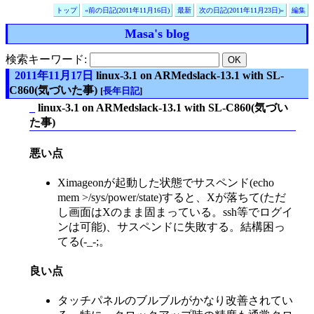
トップ
«前の日記(2011年11月16日)
最新
次の日記(2011年11月23日)»
編集
Masa's blog
検索キーワード:
2011年11月17日
linux-3.1 on ARMedslack-13.1 with SL-
C860(気づいた事)
[
長年日記
]
_
linux-3.1 on ARMedslack-13.1 with SL-C860(気づい
た事)
悪い点
Ximageonが起動した状態でサスペンド(echo
mem >/sys/power/state)すると、Xが落ちて(ただ
し画面はXのまま固まっている。ssh等でログイ
ンは可能)、サスペンドに失敗する。結構困っ
てる(-_-;。
良い点
タッチパネルのブルブルがかなり改善されてい