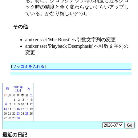
る。特に、クロックアップ時の精度も通常クロ
ック時の精度と全く変わらないぐらいアップし
ている。かなり嬉しい(^^)d。
その他
amixer sset 'Mic Boost' へ引数文字列の変更
amixer sset 'Playback Deemphasis' へ引数文字列の
変更
[
ツッコミを入れる
]
2011年
前
次
11月
日
月
火
水
木
金
土
1
2
3
4
5
6
7
8
9
10
11
12
13
14
15
16
17
18
19
20
21
22
23
24
25
26
27
28
29
30
最近の日記