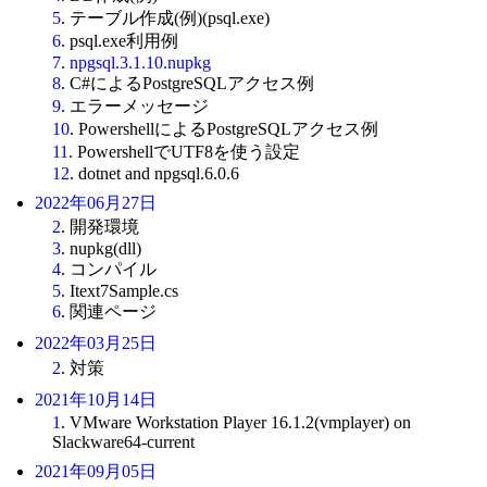
5
. テーブル作成(例)(psql.exe)
6
. psql.exe利用例
7
.
npgsql.3.1.10.nupkg
8
. C#によるPostgreSQLアクセス例
9
. エラーメッセージ
10
. PowershellによるPostgreSQLアクセス例
11
. PowershellでUTF8を使う設定
12
. dotnet and npgsql.6.0.6
2022年06月27日
2
. 開発環境
3
. nupkg(dll)
4
. コンパイル
5
. Itext7Sample.cs
6
. 関連ページ
2022年03月25日
2
. 対策
2021年10月14日
1
. VMware Workstation Player 16.1.2(vmplayer) on
Slackware64-current
2021年09月05日