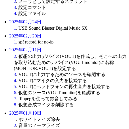
2
. メーラとして設定するスクリプト
3
. 設定コマンド
4
. 設定ファイル
2025年02月24日
1
. USB Sound Blaster Digital Music SX
2025年02月20日
1
. spf record for no-ip
2025年02月11日
2
. 仮想の出力デバイス(VOUT)を作成し、そこへの出力
を取り込むためのデバイス(VOUT.monitor)に名称
(MONITOR.VOUT)を設定する
3
. VOUTに出力するためのソースを確認する
4
. VOUTにマイクの入力を接続する
5
. VOUTにヘッドフォンの再生音声を接続する
6
. 仮想のソース(VOUT.monitor)を確認する
7
. ffmpegを使って録音してみる
8
. 仮想合成マイクを削除する
2025年01月19日
1
. ホワイトノイズ除去
2
. 音量のノーマライズ