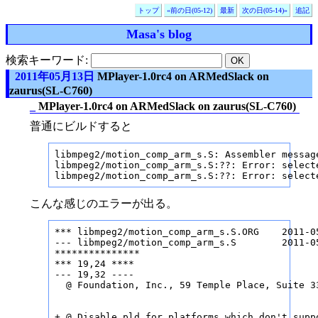
トップ
«前の日(05-12)
最新
次の日(05-14)»
追記
Masa's blog
検索キーワード:
2011年05月13日
MPlayer-1.0rc4 on ARMedSlack on
zaurus(SL-C760)
_
MPlayer-1.0rc4 on ARMedSlack on zaurus(SL-C760)
普通にビルドすると
libmpeg2/motion_comp_arm_s.S: Assembler message
libmpeg2/motion_comp_arm_s.S:??: Error: select
libmpeg2/motion_comp_arm_s.S:??: Error: select
こんな感じのエラーが出る。
*** libmpeg2/motion_comp_arm_s.S.ORG    2011-0
--- libmpeg2/motion_comp_arm_s.S        2011-0
***************

*** 19,24 ****

--- 19,32 ----

  @ Foundation, Inc., 59 Temple Place, Suite 3
+ @ Disable pld for platforms which don't suppo