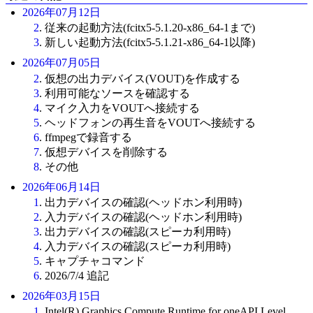
2026年07月12日
2
. 従来の起動方法(fcitx5-5.1.20-x86_64-1まで)
3
. 新しい起動方法(fcitx5-5.1.21-x86_64-1以降)
2026年07月05日
2
. 仮想の出力デバイス(VOUT)を作成する
3
. 利用可能なソースを確認する
4
. マイク入力をVOUTへ接続する
5
. ヘッドフォンの再生音をVOUTへ接続する
6
. ffmpegで録音する
7
. 仮想デバイスを削除する
8
. その他
2026年06月14日
1
. 出力デバイスの確認(ヘッドホン利用時)
2
. 入力デバイスの確認(ヘッドホン利用時)
3
. 出力デバイスの確認(スピーカ利用時)
4
. 入力デバイスの確認(スピーカ利用時)
5
. キャプチャコマンド
6
. 2026/7/4 追記
2026年03月15日
1
. Intel(R) Graphics Compute Runtime for oneAPI Level