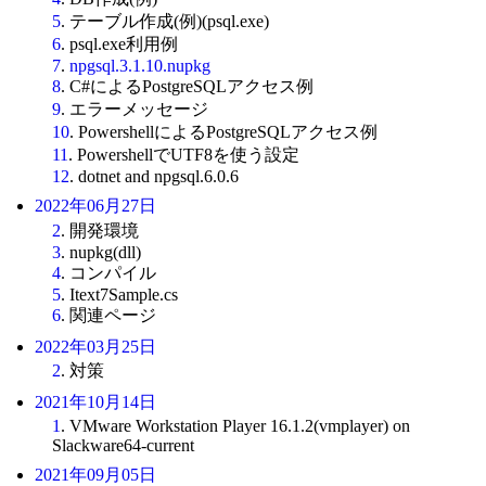
5
. テーブル作成(例)(psql.exe)
6
. psql.exe利用例
7
.
npgsql.3.1.10.nupkg
8
. C#によるPostgreSQLアクセス例
9
. エラーメッセージ
10
. PowershellによるPostgreSQLアクセス例
11
. PowershellでUTF8を使う設定
12
. dotnet and npgsql.6.0.6
2022年06月27日
2
. 開発環境
3
. nupkg(dll)
4
. コンパイル
5
. Itext7Sample.cs
6
. 関連ページ
2022年03月25日
2
. 対策
2021年10月14日
1
. VMware Workstation Player 16.1.2(vmplayer) on
Slackware64-current
2021年09月05日