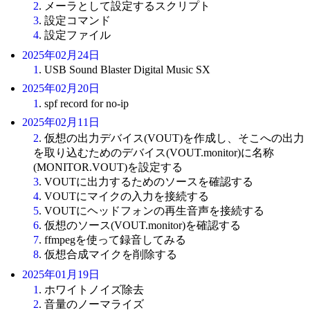
2
. メーラとして設定するスクリプト
3
. 設定コマンド
4
. 設定ファイル
2025年02月24日
1
. USB Sound Blaster Digital Music SX
2025年02月20日
1
. spf record for no-ip
2025年02月11日
2
. 仮想の出力デバイス(VOUT)を作成し、そこへの出力
を取り込むためのデバイス(VOUT.monitor)に名称
(MONITOR.VOUT)を設定する
3
. VOUTに出力するためのソースを確認する
4
. VOUTにマイクの入力を接続する
5
. VOUTにヘッドフォンの再生音声を接続する
6
. 仮想のソース(VOUT.monitor)を確認する
7
. ffmpegを使って録音してみる
8
. 仮想合成マイクを削除する
2025年01月19日
1
. ホワイトノイズ除去
2
. 音量のノーマライズ