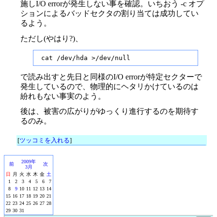
施しI/O errorが発生しない事を確認。いちおう -c オプ
ションによるバッドセクタの割り当ては成功してい
るよう。
ただし(やはり?)、
 cat /dev/hda >/dev/null
で読み出すと先日と同様のI/O errorが特定セクターで
発生しているので、物理的にヘタリかけているのは
紛れもない事実のよう。
後は、被害の広がりがゆっくり進行するのを期待す
るのみ。
[
ツッコミを入れる
]
2009年
前
次
3月
日
月
火
水
木
金
土
1
2
3
4
5
6
7
8
9
10
11
12
13
14
15
16
17
18
19
20
21
22
23
24
25
26
27
28
29
30
31