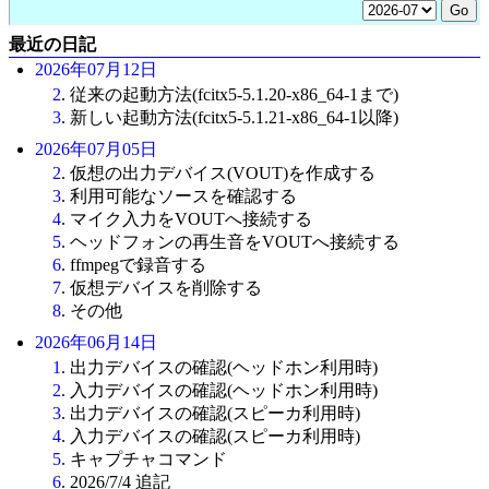
最近の日記
2026年07月12日
2
. 従来の起動方法(fcitx5-5.1.20-x86_64-1まで)
3
. 新しい起動方法(fcitx5-5.1.21-x86_64-1以降)
2026年07月05日
2
. 仮想の出力デバイス(VOUT)を作成する
3
. 利用可能なソースを確認する
4
. マイク入力をVOUTへ接続する
5
. ヘッドフォンの再生音をVOUTへ接続する
6
. ffmpegで録音する
7
. 仮想デバイスを削除する
8
. その他
2026年06月14日
1
. 出力デバイスの確認(ヘッドホン利用時)
2
. 入力デバイスの確認(ヘッドホン利用時)
3
. 出力デバイスの確認(スピーカ利用時)
4
. 入力デバイスの確認(スピーカ利用時)
5
. キャプチャコマンド
6
. 2026/7/4 追記