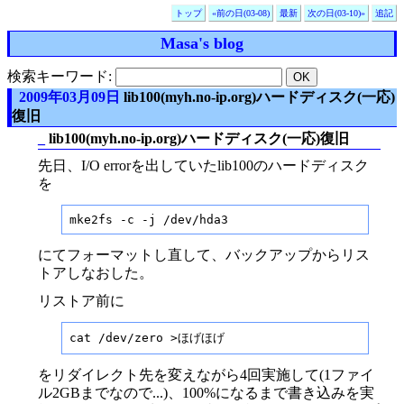
トップ
«前の日(03-08)
最新
次の日(03-10)»
追記
Masa's blog
検索キーワード:
2009年03月09日
lib100(myh.no-ip.org)ハードディスク(一応)
復旧
_
lib100(myh.no-ip.org)ハードディスク(一応)復旧
先日、I/O errorを出していたlib100のハードディスク
を
mke2fs -c -j /dev/hda3
にてフォーマットし直して、バックアップからリス
トアしなおした。
リストア前に
cat /dev/zero >ほげほげ
をリダイレクト先を変えながら4回実施して(1ファイ
ル2GBまでなので...)、100%になるまで書き込みを実