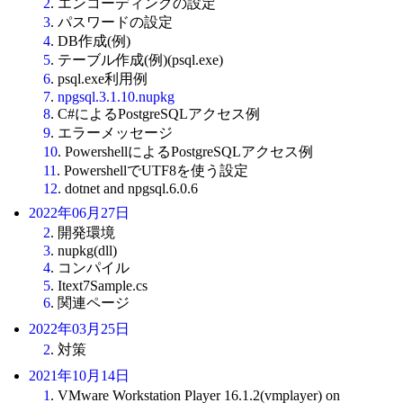
2
. エンコーディングの設定
3
. パスワードの設定
4
. DB作成(例)
5
. テーブル作成(例)(psql.exe)
6
. psql.exe利用例
7
.
npgsql.3.1.10.nupkg
8
. C#によるPostgreSQLアクセス例
9
. エラーメッセージ
10
. PowershellによるPostgreSQLアクセス例
11
. PowershellでUTF8を使う設定
12
. dotnet and npgsql.6.0.6
2022年06月27日
2
. 開発環境
3
. nupkg(dll)
4
. コンパイル
5
. Itext7Sample.cs
6
. 関連ページ
2022年03月25日
2
. 対策
2021年10月14日
1
. VMware Workstation Player 16.1.2(vmplayer) on