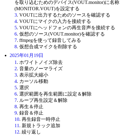
を取り込むためのデバイス(VOUT.monitor)に名称
(MONITOR.VOUT)を設定する
3
. VOUTに出力するためのソースを確認する
4
. VOUTにマイクの入力を接続する
5
. VOUTにヘッドフォンの再生音声を接続する
6
. 仮想のソース(VOUT.monitor)を確認する
7
. ffmpegを使って録音してみる
8
. 仮想合成マイクを削除する
2025年01月19日
1
. ホワイトノイズ除去
2
. 音量のノーマライズ
3
. 表示拡大縮小
4
. カーソル移動
5
. 選択
6
. 選択範囲を再生範囲に設定＆解除
7
. ループ再生設定＆解除
8
. 再生＆停止
9
. 録音＆停止
10
. 再生録音一時停止
11
. 新規トラック追加
12
. 繰り返し