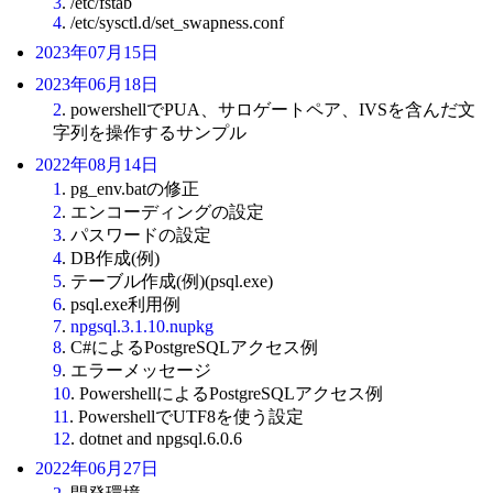
3
. /etc/fstab
4
. /etc/sysctl.d/set_swapness.conf
2023年07月15日
2023年06月18日
2
. powershellでPUA、サロゲートペア、IVSを含んだ文
字列を操作するサンプル
2022年08月14日
1
. pg_env.batの修正
2
. エンコーディングの設定
3
. パスワードの設定
4
. DB作成(例)
5
. テーブル作成(例)(psql.exe)
6
. psql.exe利用例
7
.
npgsql.3.1.10.nupkg
8
. C#によるPostgreSQLアクセス例
9
. エラーメッセージ
10
. PowershellによるPostgreSQLアクセス例
11
. PowershellでUTF8を使う設定
12
. dotnet and npgsql.6.0.6
2022年06月27日