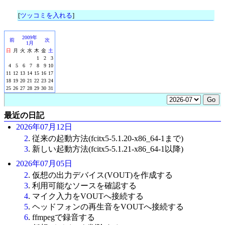
[
ツッコミを入れる
]
2009年
前
次
1月
日
月
火
水
木
金
土
1
2
3
4
5
6
7
8
9
10
11
12
13
14
15
16
17
18
19
20
21
22
23
24
25
26
27
28
29
30
31
最近の日記
2026年07月12日
2
. 従来の起動方法(fcitx5-5.1.20-x86_64-1まで)
3
. 新しい起動方法(fcitx5-5.1.21-x86_64-1以降)
2026年07月05日
2
. 仮想の出力デバイス(VOUT)を作成する
3
. 利用可能なソースを確認する
4
. マイク入力をVOUTへ接続する
5
. ヘッドフォンの再生音をVOUTへ接続する
6
. ffmpegで録音する