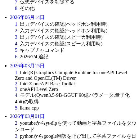
7
. 仮想デバイスを削除する
8
. その他
2026年06月14日
1
. 出力デバイスの確認(ヘッドホン利用時)
2
. 入力デバイスの確認(ヘッドホン利用時)
3
. 出力デバイスの確認(スピーカ利用時)
4
. 入力デバイスの確認(スピーカ利用時)
5
. キャプチャコマンド
6
. 2026/7/4 追記
2026年03月15日
1
. Intel(R) Graphics Compute Runtime for oneAPI Level
Zero and OpenCL(TM) Driver
2
. Intel® oneAPI Base Toolkit
3
. oneAPI Level Zero
4
. モデル(Qwen3.5-9B-GGUF 90億パラメータ,量子化
4bit)の取得
5
. llama.cpp
2026年03月01日
2
. youtubeからyt-dlpを使って動画と字幕ファイルをダウ
ンロード
3
. pythonからgoogle翻訳を呼び出して字幕ファイルを日