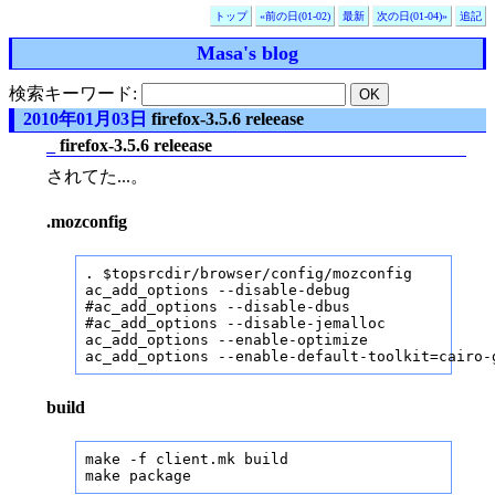
トップ
«前の日(01-02)
最新
次の日(01-04)»
追記
Masa's blog
検索キーワード:
2010年01月03日
firefox-3.5.6 releease
_
firefox-3.5.6 releease
されてた...。
.mozconfig
. $topsrcdir/browser/config/mozconfig

ac_add_options --disable-debug

#ac_add_options --disable-dbus

#ac_add_options --disable-jemalloc

ac_add_options --enable-optimize

ac_add_options --enable-default-toolkit=cairo-
build
make -f client.mk build

make package